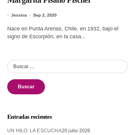
Margarita Pisano Fischer
Jessica
Sep 2, 2020
Nace en Punta Arenas, Chile, en 1932, bajo el
signo de Escorpión, en la casa...
B
u
s
c
a
r
:
Entradas recientes
UN HILO: LA ESCUCHA
20 julio 2026