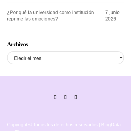
¿Por qué la universidad como institución
7 junio
reprime las emociones?
2026
Archivos
A
r
c
h
i
v
o
s
Copyright © Todos los derechos reservados
|
BlogData