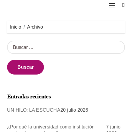
Saltar
al
contenido
Inicio
Archivo
B
u
s
c
a
r
:
Entradas recientes
UN HILO: LA ESCUCHA
20 julio 2026
¿Por qué la universidad como institución
7 junio