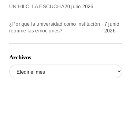
UN HILO: LA ESCUCHA
20 julio 2026
¿Por qué la universidad como institución
7 junio
reprime las emociones?
2026
Archivos
A
r
c
h
i
v
o
s