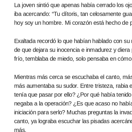
La joven sintió que apenas había cerrado los ojos, cuando comenzó a escuchar un canto que se
iba acercando: “Tu clítoris, tan celosamente guar
hoy soy un hombre. Mi corazón está hecho de p
Exaltada recordó lo que habían hablado con s
de que dejara su inocencia e inmadurez y diera
frío, temblaba de miedo, solo pensaba en cómo le
Mientras más cerca se escuchaba el canto, más
más aumentaba su sudor. Entre tristeza, rabia e
tenía que pasar por ello? ¿Por qué había tenid
negaba a la operación? ¿Es que acaso no había 
iniciación para serlo? Muchas preguntas la inva
canto, ya lograba escuchar las pisadas acercán
más.