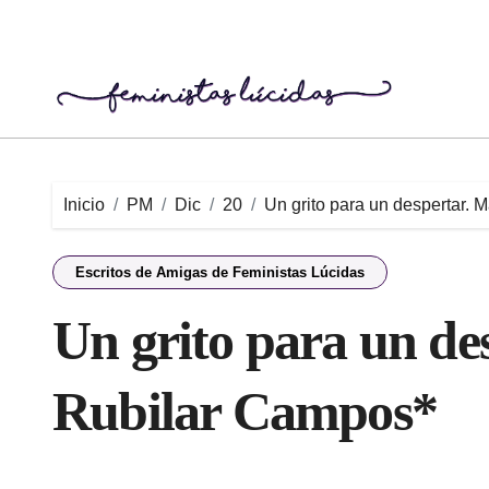
Saltar
al
contenido
Inicio
PM
Dic
20
Un grito para un despertar.
Escritos de Amigas de Feministas Lúcidas
Un grito para un de
Rubilar Campos*