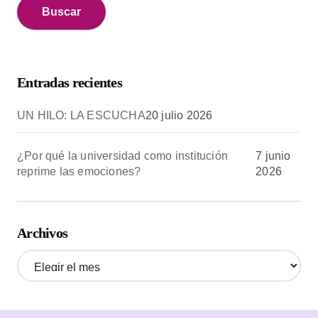
c
a
r
:
Entradas recientes
UN HILO: LA ESCUCHA
20 julio 2026
¿Por qué la universidad como institución
7 junio
reprime las emociones?
2026
Archivos
A
r
c
h