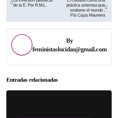
La inversión patriarcal
El cuidado como una
de la E. Por R.M.L.
práctica amorosa que
de
sostiene el mundo ,
Pía Cajas Maureira
entradas
By
feministaslucidas@gmail.com
Entradas relacionadas