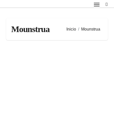
Saltar
al
contenido
Mounstrua
Inicio
Mounstrua