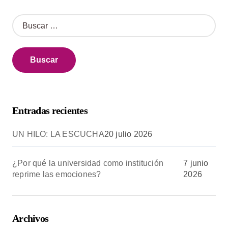
B
u
s
c
a
r
:
Entradas recientes
UN HILO: LA ESCUCHA
20 julio 2026
¿Por qué la universidad como institución
7 junio
reprime las emociones?
2026
Archivos