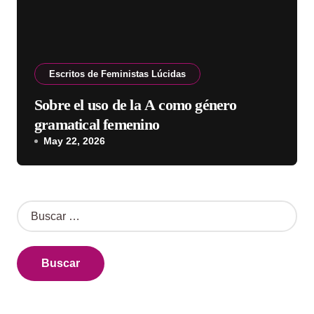
Escritos de Feministas Lúcidas
Sobre el uso de la A como género
gramatical femenino
May 22, 2026
B
u
s
c
a
r
: