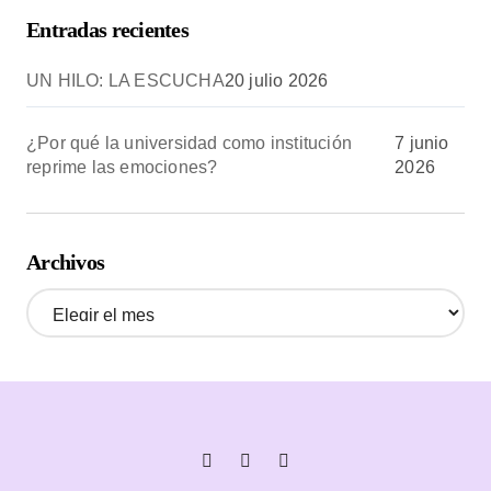
Entradas recientes
UN HILO: LA ESCUCHA
20 julio 2026
¿Por qué la universidad como institución
7 junio
reprime las emociones?
2026
Archivos
A
r
c
h
i
v
o
s