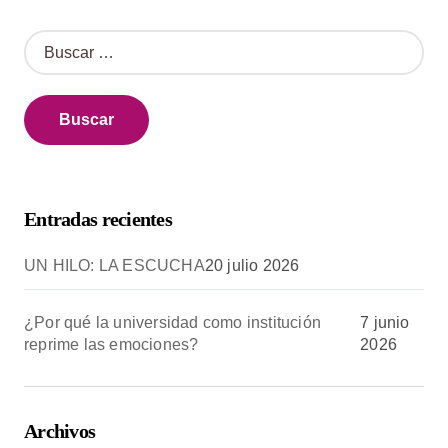
B
u
s
c
a
r
:
Entradas recientes
UN HILO: LA ESCUCHA
20 julio 2026
¿Por qué la universidad como institución
7 junio
reprime las emociones?
2026
Archivos