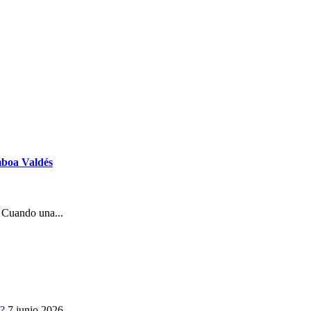
amboa Valdés
n Cuando una...
s?
7 junio 2026