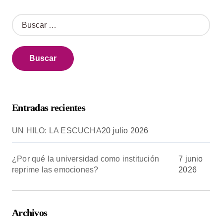
B
u
s
c
a
r
:
Entradas recientes
UN HILO: LA ESCUCHA
20 julio 2026
¿Por qué la universidad como institución
7 junio
reprime las emociones?
2026
Archivos