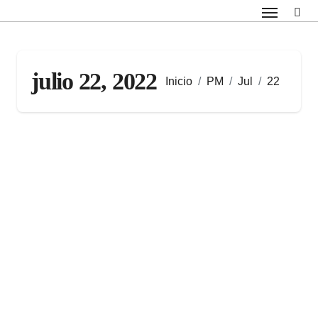
Saltar
al
contenido
julio 22, 2022
Inicio
PM
Jul
22