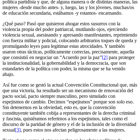
política partidista y que, de alguna manera o de distintas maneras, las
mujeres -desde mucho antes- y, luego, las y los jóvenes, muchas/os
de educación secundaria, estábamos -y estamos- encarnando.
¿Qué paso? Pasó que quisieron ahogar estos susurros con la
violencia propia del poder patriarcal, mutilando ojos, ejerciendo
violencia sexual, asesinando y apresando manifestantes, reprimiendo
con fuerza militar y policial, colocando arbitrarios toques de queda y
promulgando leyes para legitimar estas atrocidades. Y también
usaron otras tácticas, políticamente correctas, precisamente, aquella
que consistió en negociar un “Acuerdo por la paz”
[2]
para proteger
la institucionalidad, la gobernabilidad y la democracia, que son
estandartes de la política con poder, la misma que se ha venido
abajo.
Así fue como se gestó la actual Convención Constitucional que, más
que una victoria, ha resultado ser un mecanismo de renovación del
pacto social, pacto siempre masculino, pero simulado con
espejismos de cambio. Decimos “espejismos” porque son solo eso.
Sin detenernos en la obviedad, esto es, que la convención
constituyente también cobija a representantes de la derecha criminal
y fascista, quisiéramos referirnos a los espejismos, tales como el
discurso de la paridad de género y el de la inclusión de la diversidad
sexual
[3]
, pues estos nos afectan peligrosamente a las mujeres.