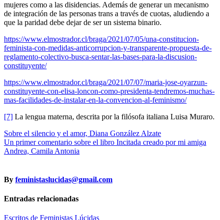
mujeres como a las disidencias. Además de generar un mecanismo
de integración de las personas trans a través de cuotas, aludiendo a
que la paridad debe dejar de ser un sistema binario.
https://www.elmostrador.cl/braga/2021/07/05/una-constitucion-
feminista-con-medidas-anticorrupcion-y-transparente-propuesta-de-
reglamento-colectivo-busca-sentar-las-bases-para-la-discusion-
constituyente/
https://www.elmostrador.cl/braga/2021/07/07/maria-jose-oyarzun-
constituyente-con-elisa-loncon-como-presidenta-tendremos-muchas-
mas-facilidades-de-instalar-en-la-convencion-al-feminismo/
[7]
La lengua materna, descrita por la filósofa italiana Luisa Muraro.
Navegación
Sobre el silencio y el amor, Diana González Alzate
Un primer comentario sobre el libro Incitada creado por mi amiga
de
Andrea, Camila Antonia
entradas
By
feministaslucidas@gmail.com
Entradas relacionadas
Escritos de Feministas Lúcidas