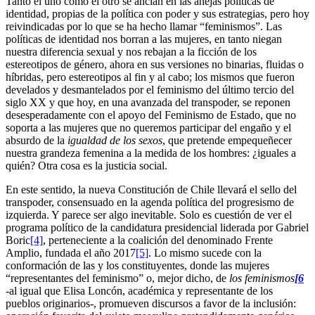
Tanto el uno como el otro se anclan en las añejas políticas de
identidad, propias de la política con poder y sus estrategias, pero hoy
reivindicadas por lo que se ha hecho llamar “feminismos”. Las
políticas de identidad nos borran a las mujeres, en tanto niegan
nuestra diferencia sexual y nos rebajan a la ficción de los
estereotipos de género, ahora en sus versiones no binarias, fluidas o
híbridas, pero estereotipos al fin y al cabo; los mismos que fueron
develados y desmantelados por el feminismo del último tercio del
siglo XX y que hoy, en una avanzada del transpoder, se reponen
desesperadamente con el apoyo del Feminismo de Estado, que no
soporta a las mujeres que no queremos participar del engaño y el
absurdo de la
igualdad de los sexos
, que pretende empequeñecer
nuestra grandeza femenina a la medida de los hombres: ¿iguales a
quién? Otra cosa es la justicia social.
En este sentido, la nueva Constitución de Chile llevará el sello del
transpoder, consensuado en la agenda política del progresismo de
izquierda. Y parece ser algo inevitable. Solo es cuestión de ver el
programa político de la candidatura presidencial liderada por Gabriel
Boric
[4]
, perteneciente a la coalición del denominado Frente
Amplio, fundada el año 2017
[5]
. Lo mismo sucede con la
conformación de las y los constituyentes, donde las mujeres
“representantes del feminismo” o, mejor dicho, de
los feminismos
[6
-al igual que Elisa Loncón, académica y representante de los
pueblos originarios-, promueven discursos a favor de la inclusión: