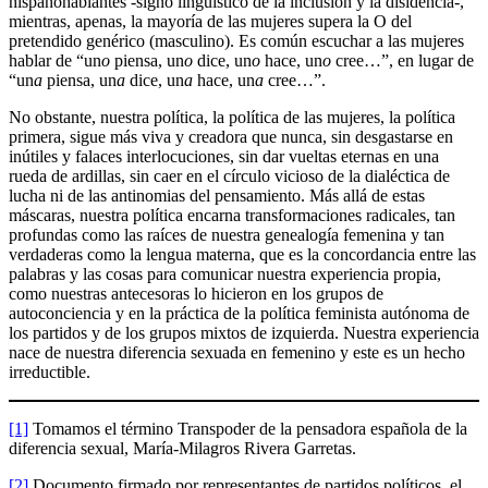
hispanohablantes -signo lingüístico de la inclusión y la disidencia-,
mientras, apenas, la mayoría de las mujeres supera la O del
pretendido genérico (masculino). Es común escuchar a las mujeres
hablar de “un
o
piensa, un
o
dice, un
o
hace, un
o
cree…”, en lugar de
“un
a
piensa, un
a
dice, un
a
hace, un
a
cree…”.
No obstante, nuestra política, la política de las mujeres, la política
primera, sigue más viva y creadora que nunca, sin desgastarse en
inútiles y falaces interlocuciones, sin dar vueltas eternas en una
rueda de ardillas, sin caer en el círculo vicioso de la dialéctica de
lucha ni de las antinomias del pensamiento. Más allá de estas
máscaras, nuestra política encarna transformaciones radicales, tan
profundas como las raíces de nuestra genealogía femenina y tan
verdaderas como la lengua materna, que es la concordancia entre las
palabras y las cosas para comunicar nuestra experiencia propia,
como nuestras antecesoras lo hicieron en los grupos de
autoconciencia y en la práctica de la política feminista autónoma de
los partidos y de los grupos mixtos de izquierda. Nuestra experiencia
nace de nuestra diferencia sexuada en femenino y este es un hecho
irreductible.
[1]
Tomamos el término Transpoder de la pensadora española de la
diferencia sexual, María-Milagros Rivera Garretas.
[2]
Documento firmado por representantes de partidos políticos, el