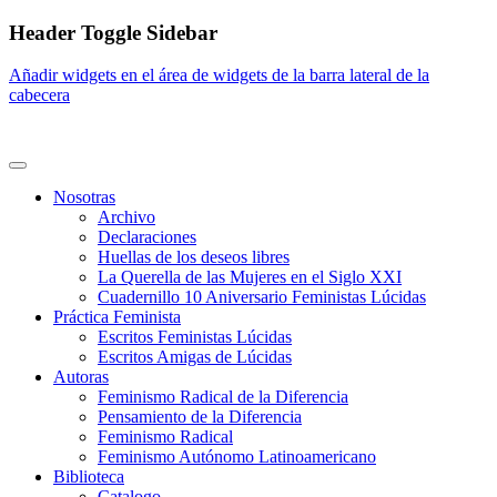
Saltar
Header Toggle Sidebar
al
contenido
Añadir widgets en el área de widgets de la barra lateral de la
cabecera
Nosotras
Archivo
Declaraciones
Huellas de los deseos libres
La Querella de las Mujeres en el Siglo XXI
Cuadernillo 10 Aniversario Feministas Lúcidas
Práctica Feminista
Escritos Feministas Lúcidas
Escritos Amigas de Lúcidas
Autoras
Feminismo Radical de la Diferencia
Pensamiento de la Diferencia
Feminismo Radical
Feminismo Autónomo Latinoamericano
Biblioteca
Catalogo