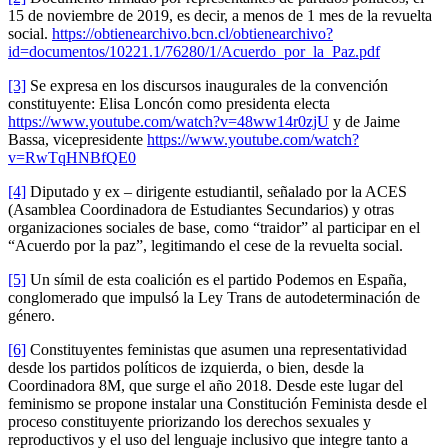
15 de noviembre de 2019, es decir, a menos de 1 mes de la revuelta
social.
https://obtienearchivo.bcn.cl/obtienearchivo?
id=documentos/10221.1/76280/1/Acuerdo_por_la_Paz.pdf
[3]
Se expresa en los discursos inaugurales de la convención
constituyente: Elisa Loncón como presidenta electa
https://www.youtube.com/watch?v=48ww14r0zjU
y de Jaime
Bassa, vicepresidente
https://www.youtube.com/watch?
v=RwTqHNBfQE0
[4]
Diputado y ex – dirigente estudiantil, señalado por la ACES
(Asamblea Coordinadora de Estudiantes Secundarios) y otras
organizaciones sociales de base, como “traidor” al participar en el
“Acuerdo por la paz”, legitimando el cese de la revuelta social.
[5]
Un símil de esta coalición es el partido Podemos en España,
conglomerado que impulsó la Ley Trans de autodeterminación de
género.
[6]
Constituyentes feministas que asumen una representatividad
desde los partidos políticos de izquierda, o bien, desde la
Coordinadora 8M, que surge el año 2018. Desde este lugar del
feminismo se propone instalar una Constitución Feminista desde el
proceso constituyente priorizando los derechos sexuales y
reproductivos y el uso del lenguaje inclusivo que integre tanto a