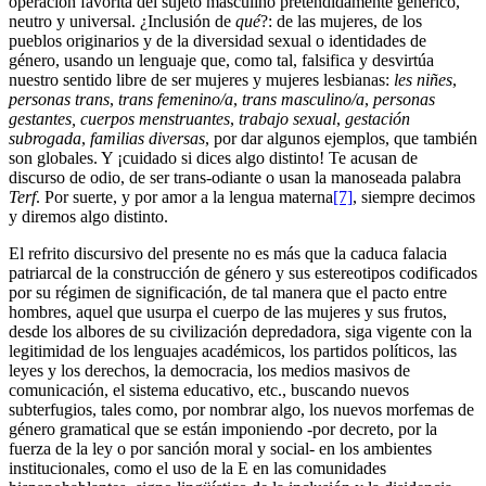
operación favorita del sujeto masculino pretendidamente genérico,
neutro y universal. ¿Inclusión de
qué
?: de las mujeres, de los
pueblos originarios y de la diversidad sexual o identidades de
género, usando un lenguaje que, como tal, falsifica y desvirtúa
nuestro sentido libre de ser mujeres y mujeres lesbianas:
les niñes
,
personas trans
,
trans femenino/a
,
trans masculino/a
,
personas
gestantes,
cuerpos menstruantes
,
trabajo
sexual
,
gestación
subrogada
,
familias diversas
, por dar algunos ejemplos, que también
son globales. Y ¡cuidado si dices algo distinto! Te acusan de
discurso de odio, de ser trans-odiante o usan la manoseada palabra
Terf
. Por suerte, y por amor a la lengua materna
[7]
, siempre decimos
y diremos algo distinto.
El refrito discursivo del presente no es más que la caduca falacia
patriarcal de la construcción de género y sus estereotipos codificados
por su régimen de significación, de tal manera que el pacto entre
hombres, aquel que usurpa el cuerpo de las mujeres y sus frutos,
desde los albores de su civilización depredadora, siga vigente con la
legitimidad de los lenguajes académicos, los partidos políticos, las
leyes y los derechos, la democracia, los medios masivos de
comunicación, el sistema educativo, etc., buscando nuevos
subterfugios, tales como, por nombrar algo, los nuevos morfemas de
género gramatical que se están imponiendo -por decreto, por la
fuerza de la ley o por sanción moral y social- en los ambientes
institucionales, como el uso de la E en las comunidades