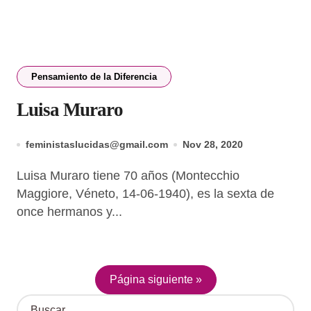
Pensamiento de la Diferencia
Luisa Muraro
feministaslucidas@gmail.com
Nov 28, 2020
Luisa Muraro tiene 70 años (Montecchio
Maggiore, Véneto, 14-06-1940), es la sexta de
once hermanos y...
Página siguiente »
B