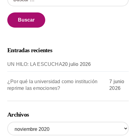
u
s
c
a
r
:
Entradas recientes
UN HILO: LA ESCUCHA
20 julio 2026
¿Por qué la universidad como institución
7 junio
reprime las emociones?
2026
Archivos
A
r